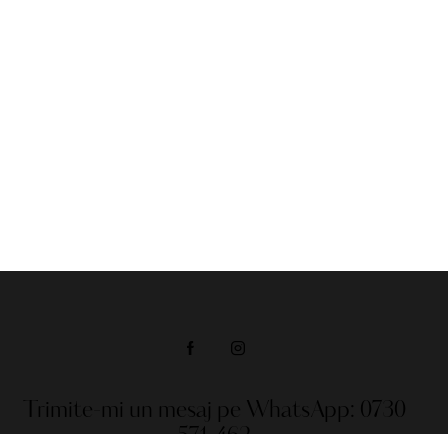
Trimite-mi un mesaj pe WhatsApp:
0730
571 462