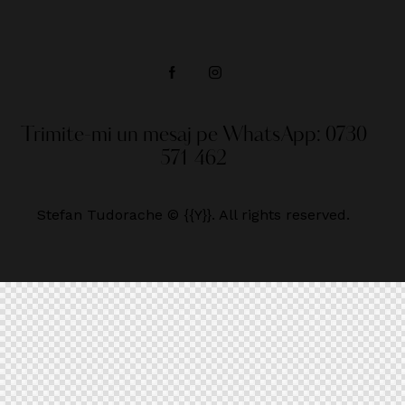
Trimite-mi un mesaj pe WhatsApp:
0730
571 462
Stefan Tudorache © {{Y}}. All rights reserved.